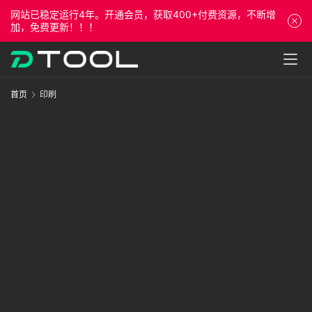
网站已稳定运行4年。开通会员，获取400+付费资源，不断增
加，免费更新！！！
首
首页
印刷
页
课
程
资
源
专
栏
问