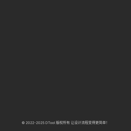
答
登录
注册
导
航
B
站
虎
课
软
件
© 2022-2025 DTool 版权所有 让设计流程变得更简单！