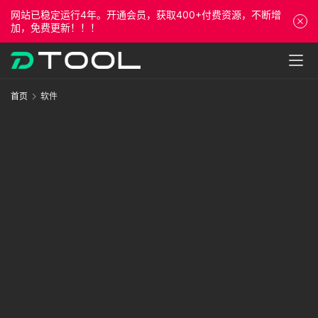
网站已稳定运行4年。开通会员，获取400+付费资源，不断增
加，免费更新！！！
首
首页
软件
页
课
程
资
源
专
栏
问