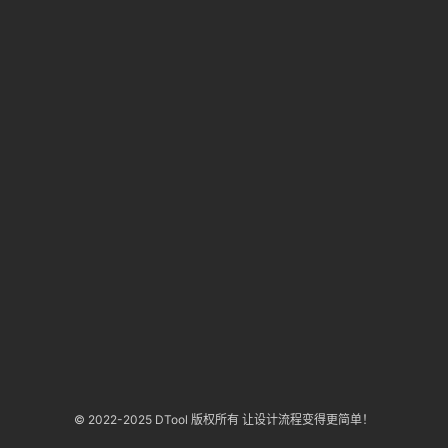
答
登录
注册
导
航
B
站
虎
课
软
件
© 2022-2025 DTool 版权所有 让设计流程变得更简单！