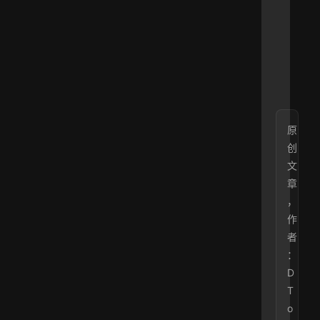
p
，
p
d
f
原
创
文
章
，
作
者
：
D
T
o