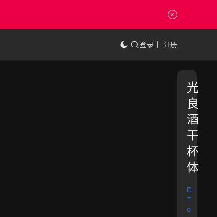
登录
注册
光
良
酒
干
杯
体
D
T
o