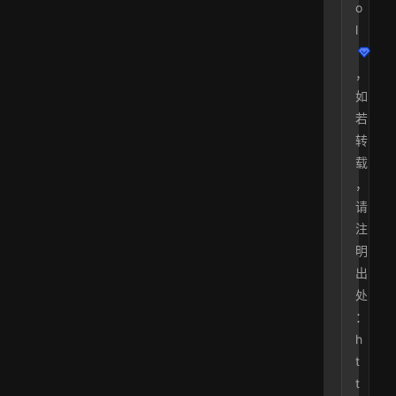
o
l
，
如
若
转
载
，
请
注
明
出
处
：
h
t
t