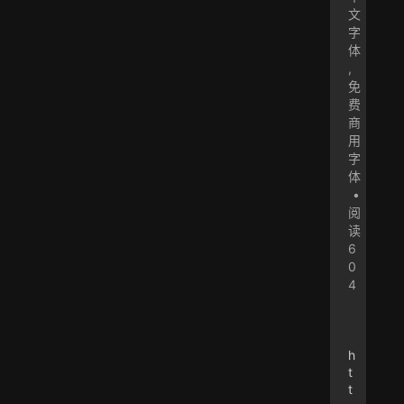
文
字
体
,
免
费
商
用
字
体
•
阅
读
6
0
4
h
t
t