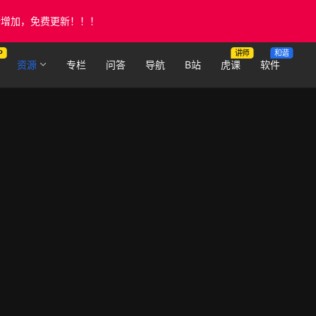
断增加，免费更新！！！
P
讲师
和谐
资源
专栏
问答
导航
B站
虎课
软件