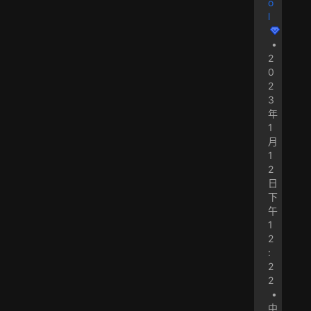
o
l
•
2
0
2
3
年
1
月
1
2
日
下
午
1
2
:
2
2
•
中