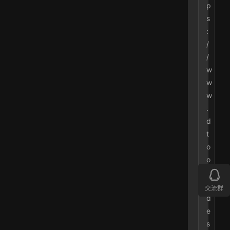
p
s
:
/
/
w
w
w
.
d
t
o
o
l
.
交流群
d
e
s