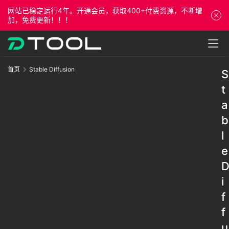
网站已稳定运行4年。开通会员，获取400+付费资源，不断增
加，免费更新！！！
首页
Stable Diffusion
S
t
a
b
l
e
i
f
f
u