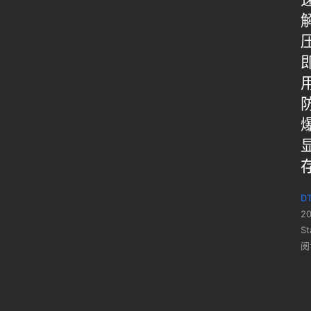
DT
2
St
阅
已经