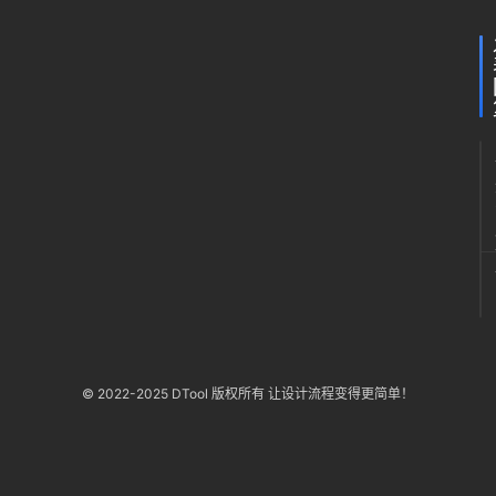
、
植
被
库
+
F
l
o
w
P
r
o
5
.
0
.
1
插
© 2022-2025 DTool 版权所有 让设计流程变得更简单！
件