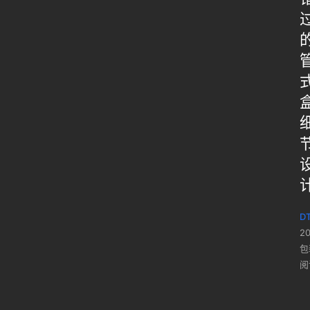
DT
2
包
阅