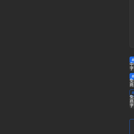
专
栏
问
答
登录
注册
导
中
航
字
免
B
商
站
免
商
虎
字
课
软