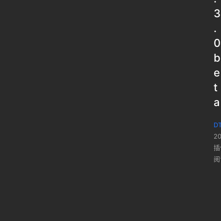
3
.
0
b
e
t
a
DT
2
插
阅
已付