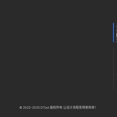
G
篇
月9
下午
e
10:2
o
.
P
r
i
m
1
.
2
.
6
© 2022-2025 DTool 版权所有 让设计流程变得更简单！