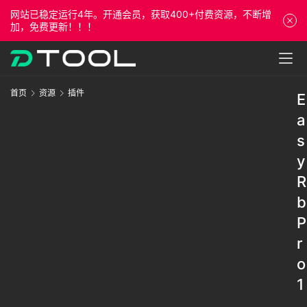
网站已稳定运行4年。开通会员，获取400+付费资源，不断增
加，免费更新！！！
首页
资源
插件
E
a
s
y
R
b
P
r
o
1
.