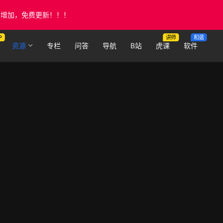
断增加，免费更新！！！
P
讲师
和谐
资源
专栏
问答
导航
B站
虎课
软件