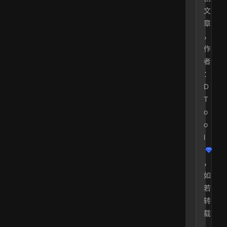
文
章
，
作
者
：
D
T
o
o
l
，
如
若
转
载
，