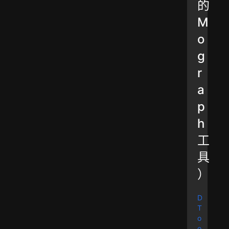
的
M
o
g
r
a
p
h
工
具
）
D
T
o
o