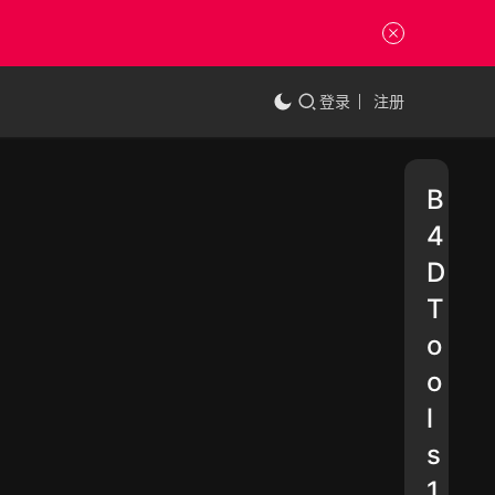
登录
注册
B
4
D
T
o
o
l
s
1