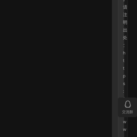
请
注
明
出
处
：
h
t
t
p
s
:
/
/
交流群
w
w
w
.