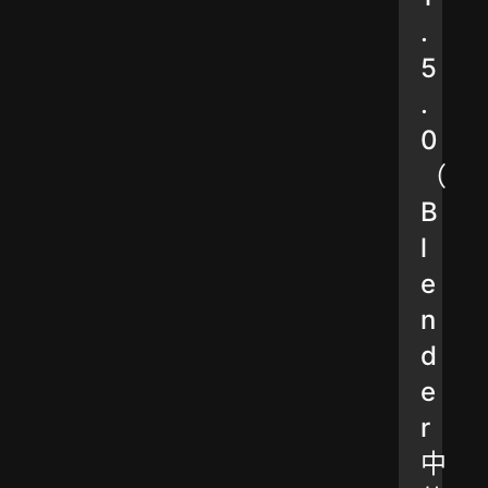
.
5
.
0
（
B
l
e
n
d
e
r
中