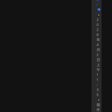
l
•
2
0
2
6
年
4
月
2
日
上
午
1
1
:
3
5
•
插
件