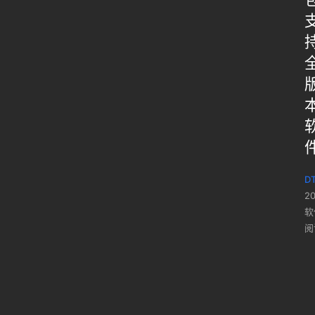
DT
2
软
阅
已经