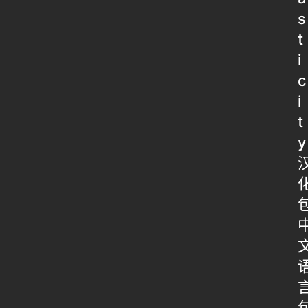
s
t
i
c
i
t
y