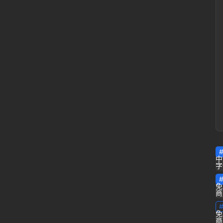
首
页
课
程
资
源
专
栏
中
问
字
答
登录
注册
免
商
导
免
航
商