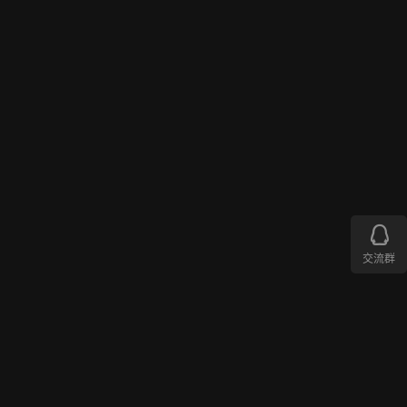
1.4K
构
系
0
成
列
（
1
教
修
材
0
订
艺
版
术
2022年7月
DTool
）
•
设
计
基
书
的
单
础
色
造
彩
型
1.6K
构
交流群
系
0
成
列
（
4
教
修
材
0
订
艺
版
术
2022年7月
DTool
）
•
设