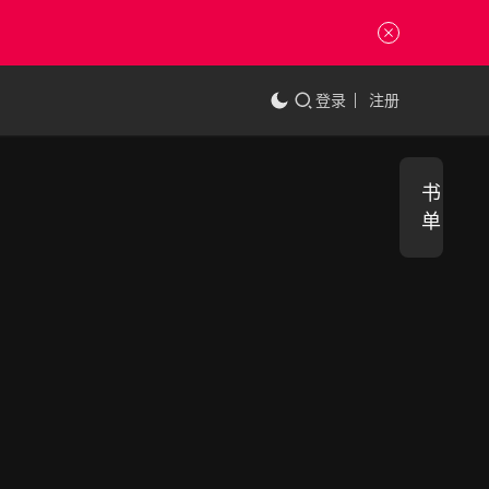
登录
注册
书
单
基
书
单
础
造
型
1.7K
系
0
列
2
教
材
0