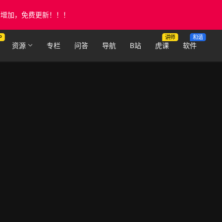
断增加，免费更新！！！
P
讲师
和谐
资源
专栏
问答
导航
B站
虎课
软件