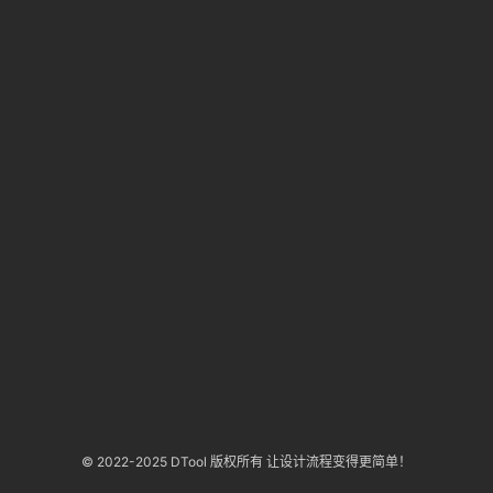
答
登录
注册
导
航
B
站
虎
课
软
件
© 2022-2025 DTool 版权所有 让设计流程变得更简单！