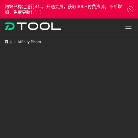
网站已稳定运行4年。开通会员，获取400+付费资源，不断增
加，免费更新！！！
首
首页
Affinity Photo
页
A
P
课
程
资
源
专
栏
问