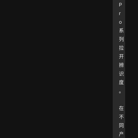
P
r
o 
系
列
拉
开
辨
识
度
。
在
不
同
产