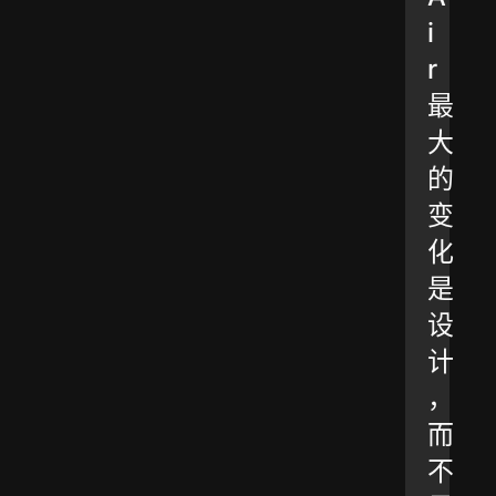
i
r
最
大
的
变
化
是
设
计
，
而
不