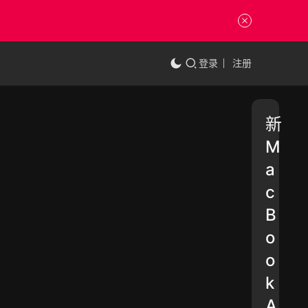
登录
注册
新
M
a
c
B
o
o
k
A