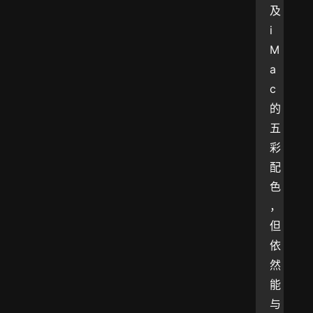
及 
i
M
a
c 
的
五
彩
配
色
，
但
依
然
能
与 