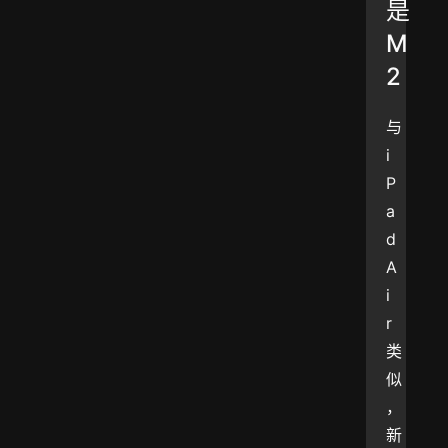
是
M
2
与 
i
P
a
d 
A
i
r 
类
似
，
新 