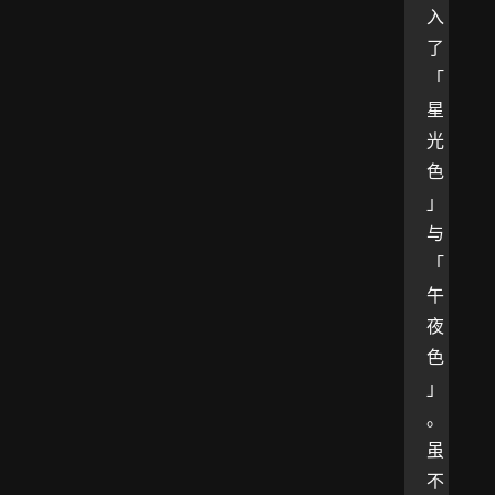
入
了
「
星
光
色
」
与
「
午
夜
色
」
。
虽
不