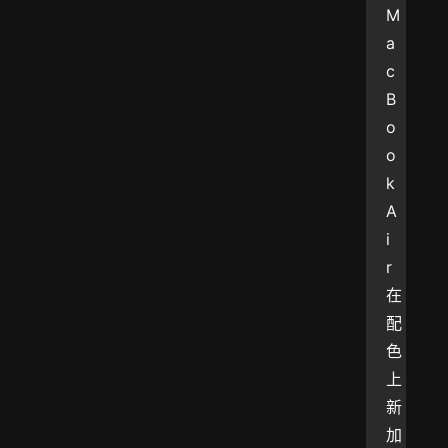
M
a
c
B
o
o
k 
A
i
r 
在
配
色
上
新
加