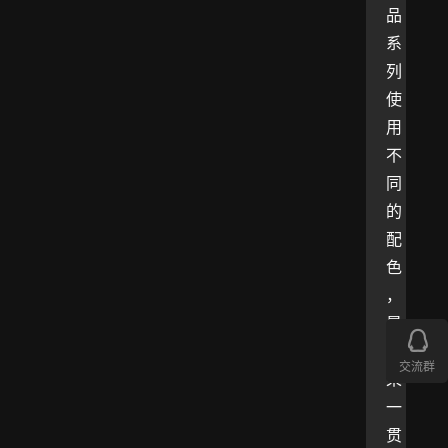
品
系
列
使
用
不
同
的
配
色
，
是
苹
交流群
果
一
贯