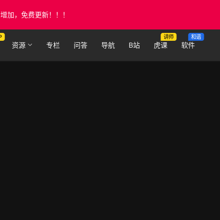
断增加，免费更新！！！
P
讲师
和谐
资源
专栏
问答
导航
B站
虎课
软件