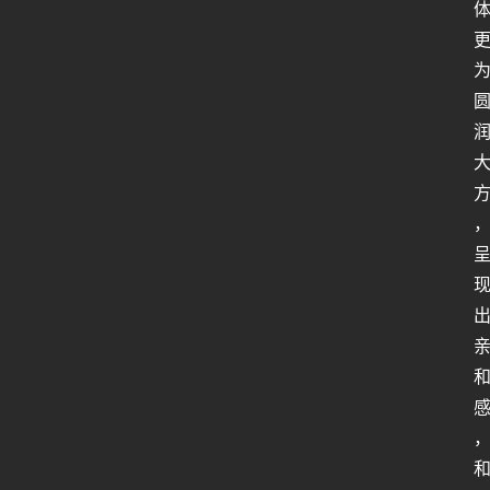
课
程
资
源
专
栏
问
答
登录
注册
导
航
B