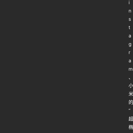
站
i
n
虎
s
课
t
a
软
g
件
r
a
m
“