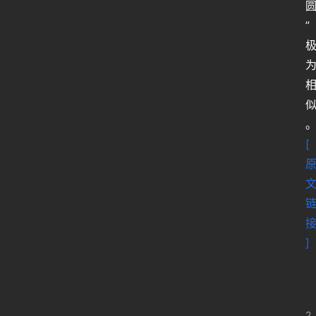
”
[
]
2