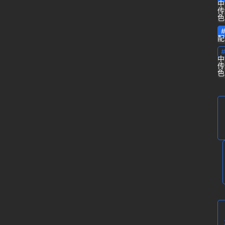
中
传
色
专
栏
配
中
问
传
色
答
登录
注册
导
航
B
站
虎
课
软