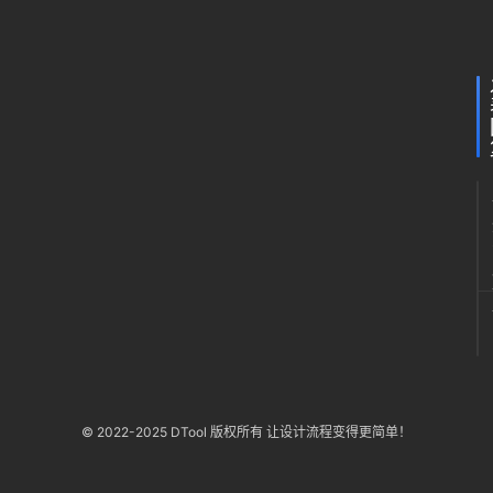
下午
满
10:0
官
绿
© 2022-2025 DTool 版权所有 让设计流程变得更简单！