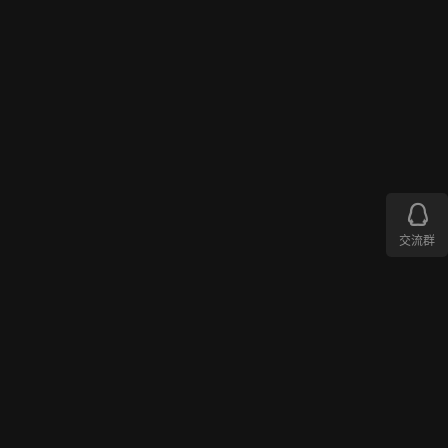
3
中
国
7
传
5
统
色
.
712
大
0
寒
0
绿
豆
0
褐
交流群
2022年7月
DTool
3
中
国
7
传
4
统
色
.
764
大
0
寒