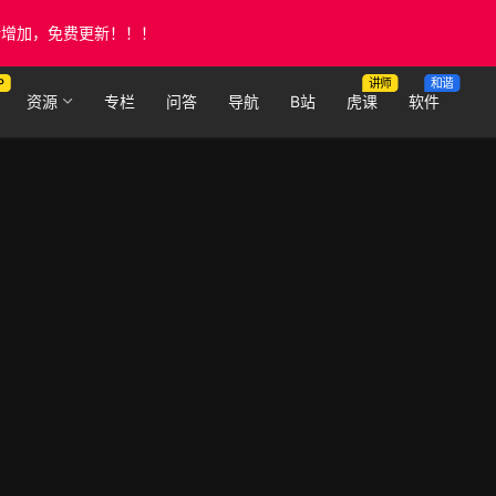
断增加，免费更新！！！
P
讲师
和谐
资源
专栏
问答
导航
B站
虎课
软件