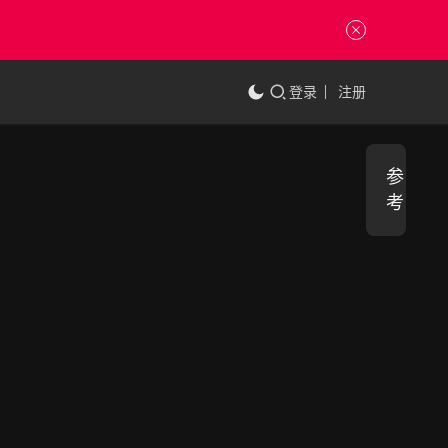
登录
注册
参
考
3
中
国
8
传
4
统
色
.
2.8K
大
0
寒
2
紫
诰
0