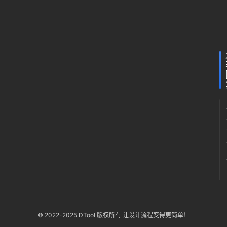
大
篇
月31
日 下
寒
午
银
8:38
褐
© 2022-2025 DTool 版权所有 让设计流程变得更简单！