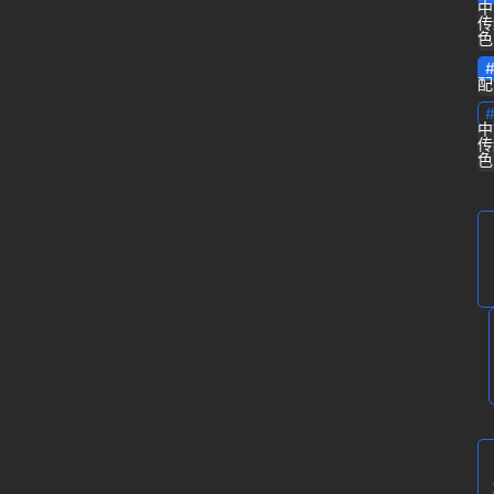
中
传
色
专
栏
配
问
中
传
答
色
登录
注册
导
航
B
站
虎
课
软