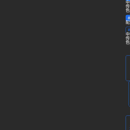
源
中
传
色
专
配
栏
中
传
问
色
答
登录
注册
导
航
B
站
虎
课