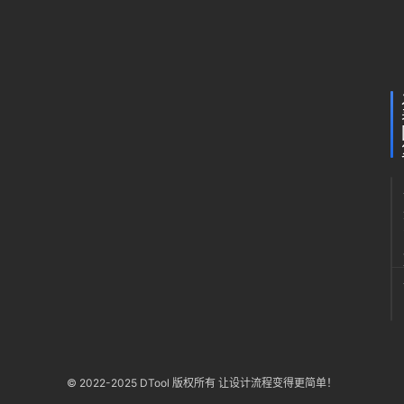
夏
篇
月30
日 下
至
午
石
10:17
榴
裙
© 2022-2025 DTool 版权所有 让设计流程变得更简单！