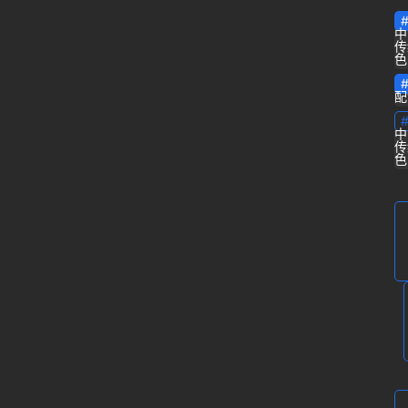
中
传
专
色
栏
配
问
中
答
传
登录
注册
色
导
航
B
站
虎
课
软