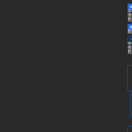
中
专
传
色
栏
配
问
中
答
登录
注册
传
色
导
航
B
站
虎
课
软