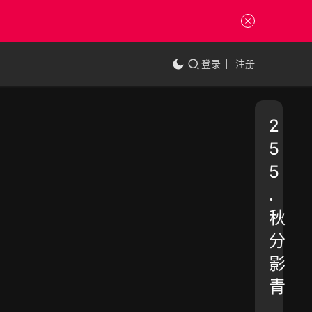
登录
注册
2
5
5
.
秋
分
影
青