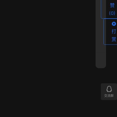
赞
(0)
打
赏
2
5
4
.
上
交流群
秋
一
篇
分
2022
素
年7
采
月31