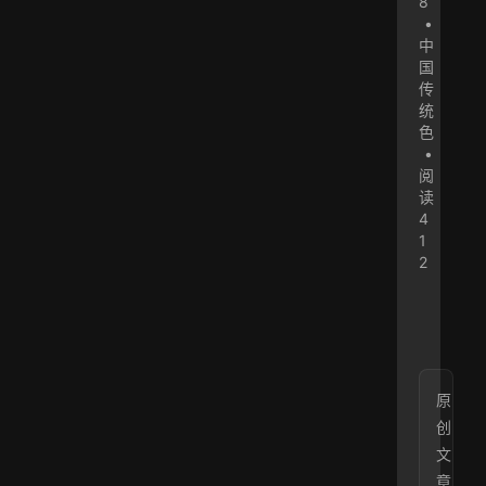
8
•
中
国
传
统
色
•
阅
读
4
1
2
原
创
文
章