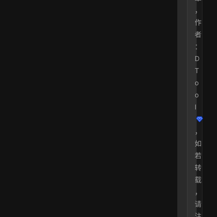
，
作
者
：
D
T
o
o
l
，
如
若
转
载
，
请
注