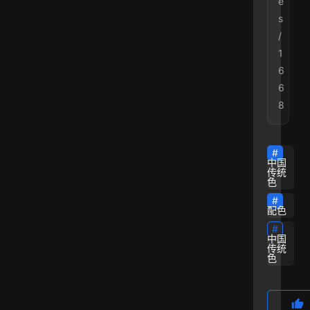
e
s
/
1
6
6
8
中国
传统
色
配色
中国
传统
色