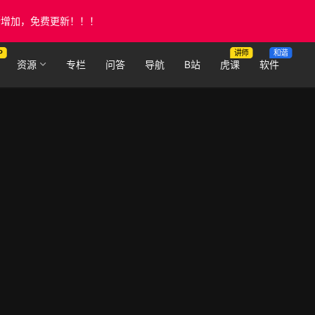
断增加，免费更新！！！
P
讲师
和谐
资源
专栏
问答
导航
B站
虎课
软件