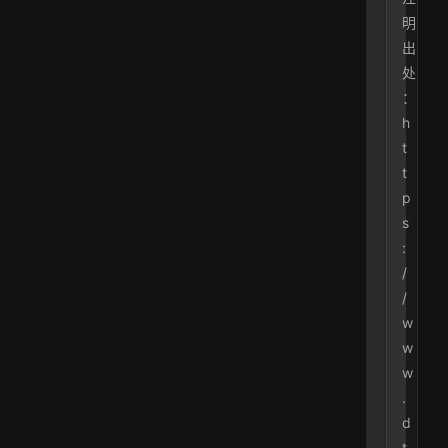
明
出
处
：
h
t
t
p
s
:
/
/
w
w
w
.
d
t