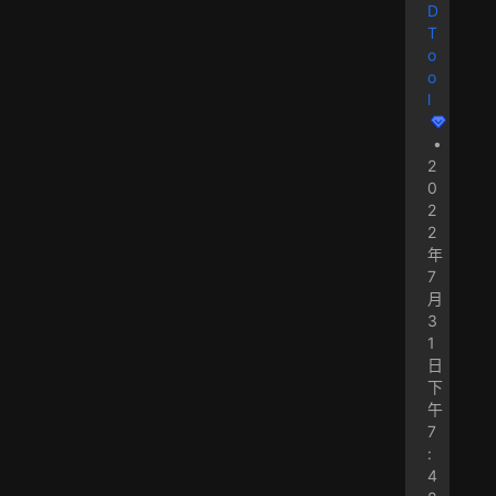
D
T
o
o
l
•
2
0
2
2
年
7
月
3
1
日
下
午
7
:
4