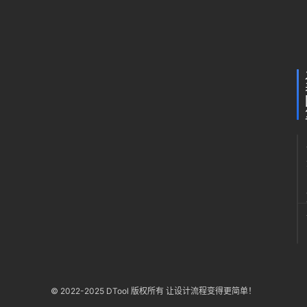
霜
篇
月31
日 下
降
午
棠
7:59
梨
© 2022-2025 DTool 版权所有 让设计流程变得更简单！