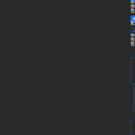
中
传
专
色
栏
配
问
中
传
答
登录
注册
色
导
航
B
站
虎
课
软