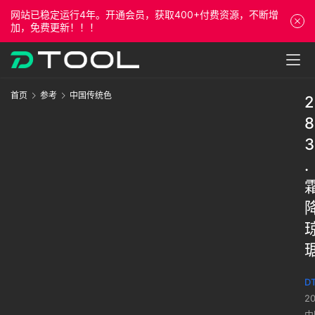
网站已稳定运行4年。开通会员，获取400+付费资源，不断增
加，免费更新！！！
首页
参考
中国传统色
2
8
3
.
DT
2
中