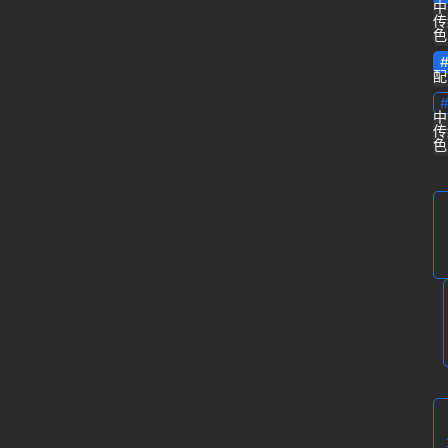
中
传
专
色
栏
配
问
中
传
答
登录
注册
色
导
航
B
站
虎
课
软