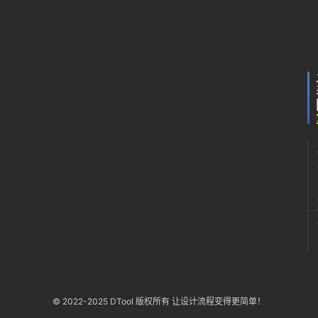
霜
篇
月31
日 下
降
午
蜜
8:00
合
© 2022-2025 DTool 版权所有 让设计流程变得更简单！