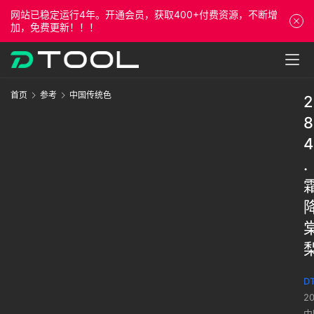
网站已稳定运行4年。开通会员，获取400+付费资源，不断增
加，免费更新！！！
首页
参考
中国传统色
2
8
4
.
DT
2
中